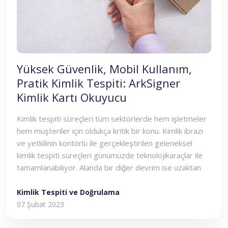
Yüksek Güvenlik, Mobil Kullanım,
Pratik Kimlik Tespiti: ArkSigner
Kimlik Kartı Okuyucu
Kimlik tespiti süreçleri tüm sektörlerde hem işletmeler
hem müşteriler için oldukça kritik bir konu. Kimlik ibrazı
ve yetkilinin kontörlü ile gerçekleştirilen geleneksel
kimlik tespiti süreçleri günümüzde teknolojikaraçlar ile
tamamlanabiliyor. Alanda bir diğer devrim ise uzaktan
kimliktespiti. Bu yolla müşterilerin kimlikleri kimlik belgesi
ve yüz doğrulamaişlemleri ile yapılabiliyor.
Kimlik Tespiti ve Doğrulama
07 Şubat 2023