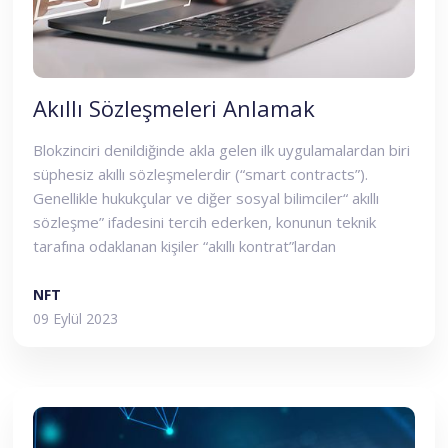
Akıllı Sözleşmeleri Anlamak
Blokzinciri denildiğinde akla gelen ilk uygulamalardan biri
süphesiz akıllı sözleşmelerdir (“smart contracts”).
Genellikle hukukçular ve diğer sosyal bilimciler“ akıllı
sözleşme” ifadesini tercih ederken, konunun teknik
tarafına odaklanan kişiler “akıllı kontrat”lardan
bahsediyor. Arada bir fark yok, hepsi blokzincirinde
kurulan ve/veya icra edilen bilgisayar programlarını
NFT
ifade ediyor. Peki bu kavram nereden çıktı ve nasıl bir
09 Eylül 2023
evrim geçirdi, biraz daha yakından bakalım: