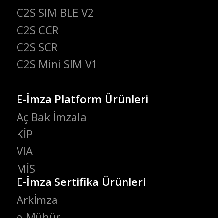
C2S SIM BLE V2
C2S CCR
C2S SCR
C2S Mini SIM V1
E-İmza Platform Ürünleri
Aç Bak İmzala
KİP
VIA
MİS
E-İmza Sertifika Ürünleri
Arkİmza
e-Mühür