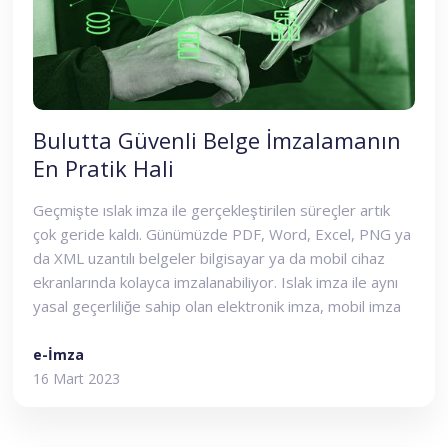
Bulutta Güvenli Belge İmzalamanın
En Pratik Hali
Geçmişte ıslak imza ile gerçekleştirilen süreçler artık
çok geride kaldı. Günümüzde PDF, Word, Excel, PNG ya
da XML uzantılı belgeler bilgisayar ya da mobil cihaz
ekranlarında kolayca imzalanabiliyor. Islak imza ile aynı
yasal geçerliliğe sahip olan elektronik imza, mobil imza
bu noktada teknolojinin en büyük nimetlerinden biri
haline geldi.
e-İmza
16 Mart 2023