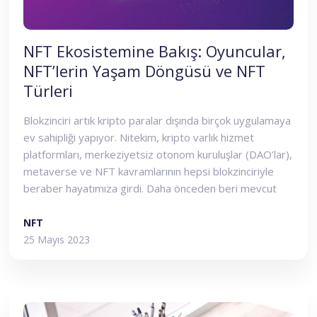
NFT Ekosistemine Bakış: Oyuncular,
NFT’lerin Yaşam Döngüsü ve NFT
Türleri
Blokzinciri artık kripto paralar dışında birçok uygulamaya
ev sahipliği yapıyor. Nitekim, kripto varlık hizmet
platformları, merkeziyetsiz otonom kuruluşlar (DAO’lar),
metaverse ve NFT kavramlarının hepsi blokzinciriyle
beraber hayatımıza girdi. Daha önceden beri mevcut
olmasına ragmen 2021 yılından beri günlük hayatta ve iş
çevrelerinde sıklıkla adını duydugumuz NFT’ler lüks
NFT
tüketim, kripto ürünler, koleksiyon (koleksiyon yapma)
25 Mayıs 2023
ve yatırım ile ilgilenen kişi ve kurumlar için yeni bir pazar
oluşturdu. Dijital sanat, oyunlar, spor kartları, müzik ve
diğer birçok dijital içeriğin tokenize edilerek satıldığı
geniş bir pazar ortaya çıktı.