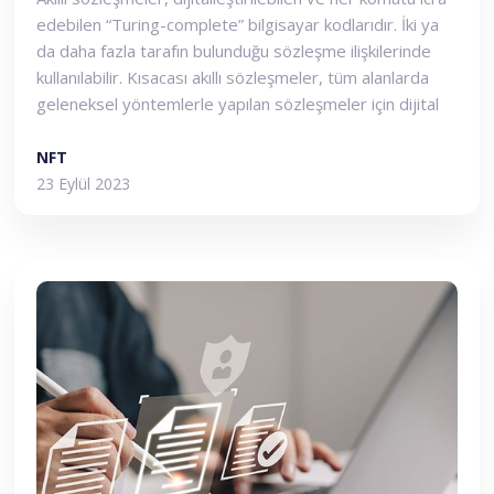
edebilen “Turing-complete” bilgisayar kodlarıdır. İki ya
da daha fazla tarafın bulunduğu sözleşme ilişkilerinde
kullanılabilir. Kısacası akıllı sözleşmeler, tüm alanlarda
geleneksel yöntemlerle yapılan sözleşmeler için dijital
bir alternatif alanı yaratır. Dijital arşiv kolaylığı, düşük
karbon ayak izi ve yüksek güvenlikli kripto anahtar
NFT
teknolojisi ile akıllı sözleşmeler yeni nesil ticaretin
23 Eylül 2023
kapılarını aralar.