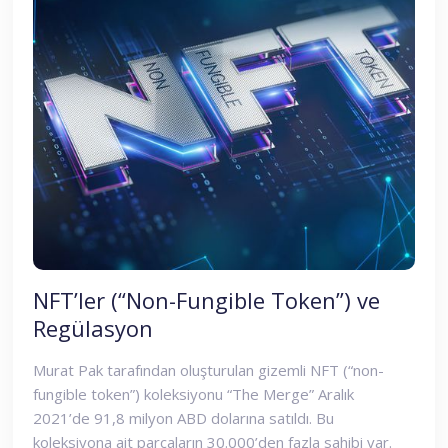
NFT’ler (“Non-Fungible Token”) ve
Regülasyon
Murat Pak tarafından oluşturulan gizemli NFT (“non-
fungible token”) koleksiyonu “The Merge” Aralık
2021’de 91,8 milyon ABD dolarına satıldı. Bu
koleksiyona ait parçaların 30.000’den fazla sahibi var.