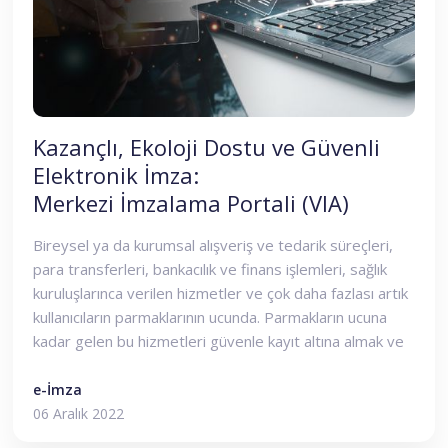
Kazançlı, Ekoloji Dostu ve Güvenli
Elektronik İmza:
Merkezi İmzalama Portali (VIA)
Bireysel ya da kurumsal alışveriş ve tedarik süreçleri,
para transferleri, bankacılık ve finans işlemleri, sağlık
kuruluşlarınca verilen hizmetler ve çok daha fazlası artık
kullanıcıların parmaklarının ucunda. Parmakların ucuna
kadar gelen bu hizmetleri güvenle kayıt altına almak ve
resmi makamlarca hukuki geçerlilik sağlamak için
elektronik imza kullanmak olmazsa olmaz.
e-İmza
06 Aralık 2022