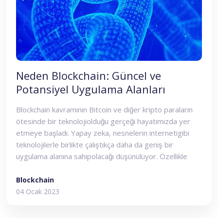
Neden Blockchain: Güncel ve
Potansiyel Uygulama Alanları
Blockchain kavramının Bitcoin ve diğer kripto paraların
ötesinde bir teknolojiolduğu gerçeği hayatımızda yer
etmeye başladı. Yapay zeka, nesnelerin internetigibi
teknolojilerle birlikte çalıştıkça daha da geniş bir
uygulama alanına sahipolacağı düşünülüyor. Özellikle
2021 yılında Facebook’un adını Meta
olarakdeğiştirmesiyle 2022 yılında Türkiye’de de büyük
Blockchain
ilgi gören metaversekavramının temelinde de
04 Ocak 2023
blockchain teknolojisi yer alıyor. Bu teknolojinin
temelunsurları, çalışma mekanizması ve uygulama