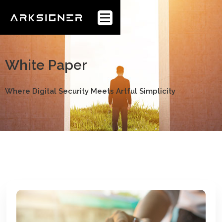
Anasayfa
Webflow Homepage
Kurumsal
White Paper
Sektörler
Where Digital Security Meets Artful Simplicity
Ürünler
Müşteriler
Blog
WhitePaper