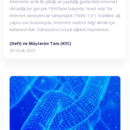
İnternetin artık ilk çıktığı ve yayıldığı günlerdeki internet
olmadığı bir gerçek.1990’ların başında “read only” bir
internet deneyimi ile tanışmıştık (“Web 1.0”). Statikbir ağ
yapısı söz konusuydu. İnterneti sadece bilgi almak için
kullanıyorduk. Dahasonra sosyal ağların hayatımıza
girmesiyle yeni bir internet dönemi başladı (“Web2.0”).
Artık kullanıcılar bilgiyi çağırmanın ötesinde, paylaşımlar
(DeFi) ve Müşterini Tanı (KYC)
yapmak, dünyanınbirçok farklı yerinde yer alan kişilerle
30 Ocak 2023
iletişim ve bağlantı kurmak için de internetikullanmaya
başladılar.