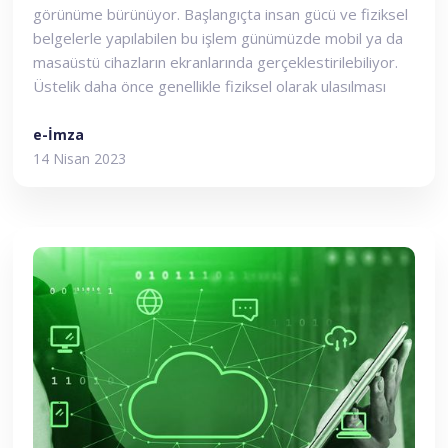
görünüme bürünüyor. Başlangıçta insan gücü ve fiziksel
belgelerle yapılabilen bu işlem günümüzde mobil ya da
masaüstü cihazların ekranlarında gerçeklestirilebiliyor.
Üstelik daha önce genellikle fiziksel olarak ulasılması
gereken bayiler ve subelerin yerini artık sanal
uygulamalar aldı.
e-İmza
14 Nisan 2023