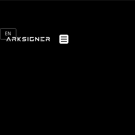
EN
Anasayfa
Webflow Homepage
Kurumsal
Sektörler
Ürünler
Müşteriler
Blog