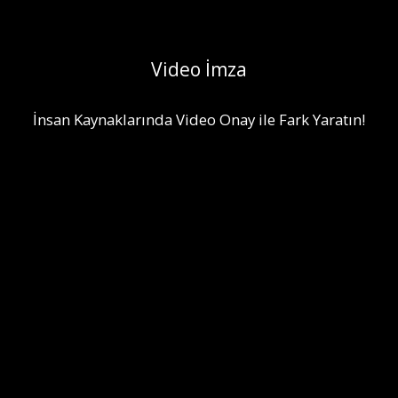
WhitePaper
Video İmza
İletişim
İnsan Kaynaklarında Video Onay ile Fark Yaratın!
—
İNDİR
ücretsiz