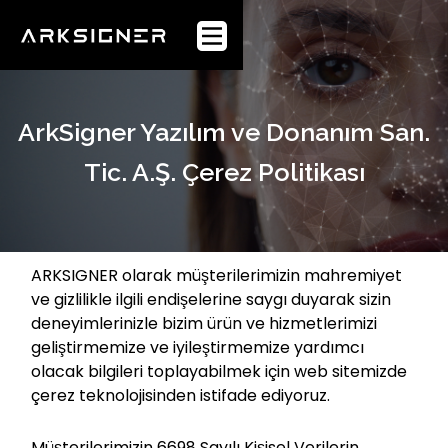
Anasayfa
Webflow Homepage
Kurumsal
ArkSigner Yazılım ve Donanım San.
Sektörler
Tic. A.Ş. Çerez Politikası
Ürünler
Müşteriler
ARKSIGNER olarak müşterilerimizin mahremiyet
ve gizlilikle ilgili endişelerine saygı duyarak sizin
deneyimlerinizle bizim ürün ve hizmetlerimizi
Blog
geliştirmemize ve iyileştirmemize yardımcı
olacak bilgileri toplayabilmek için web sitemizde
WhitePaper
çerez teknolojisinden istifade ediyoruz.
Müşterilerimizin 6698 Sayılı Kişisel Verilerin