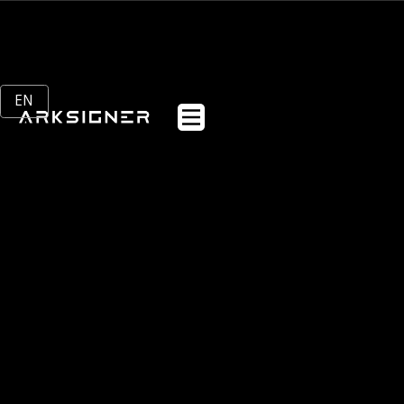
EN
Anasayfa
Webflow Homepage
Kurumsal
Sektörler
Ürünler
Müşteriler
Blog