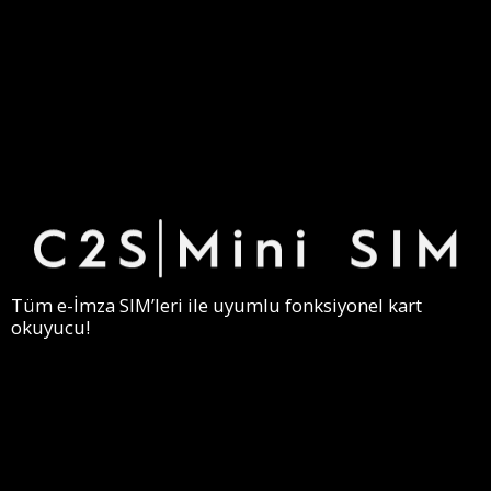
WhitePaper
İletişim
—
İNDİR
ücretsiz
Tüm e-İmza SIM’leri ile uyumlu fonksiyonel kart
okuyucu!