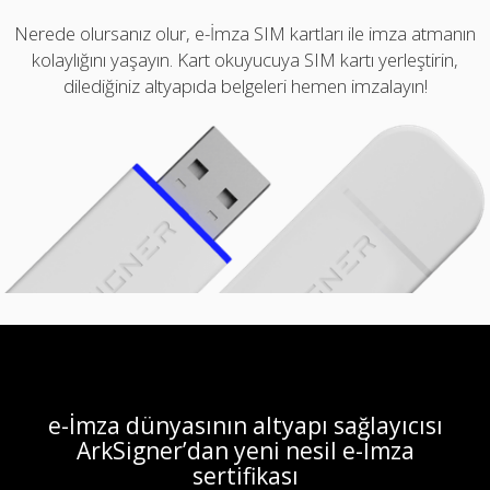
Nerede olursanız olur, e-İmza SIM kartları ile imza atmanın
kolaylığını yaşayın. Kart okuyucuya SIM kartı yerleştirin,
dilediğiniz altyapıda belgeleri hemen imzalayın!
e-İmza dünyasının altyapı sağlayıcısı
ArkSigner’dan yeni nesil e-İmza
sertifikası