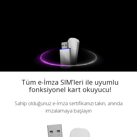
Tüm e-İmza SIM’leri ile uyumlu
fonksiyonel kart okuyucu!
Sahip olduğunuz e-İmza sertifikanızı takın, anında
imzalamaya başlayın