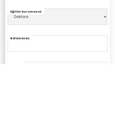
Eğitim Durumunuz
Bölümünüz
Meslek
İngilizce Seviyeniz